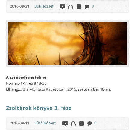
2016-09-21
Büki József
0
A szenvedés értelme
Róma 5,1-11 és 8,18-30
Elhangzott a Montázs Kávézóban, 2016. szeptember 18-án.
Zsoltárok könyve 3. rész
2016-09-11
Fűtő Róbert
0