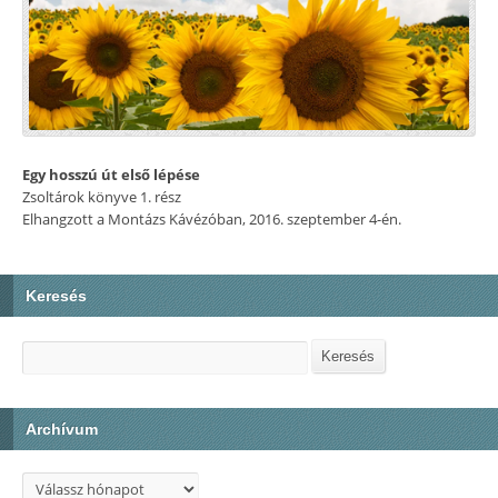
Egy hosszú út első lépése
Zsoltárok könyve 1. rész
Elhangzott a Montázs Kávézóban, 2016. szeptember 4-én.
Keresés
Keresés
Keresés
Archívum