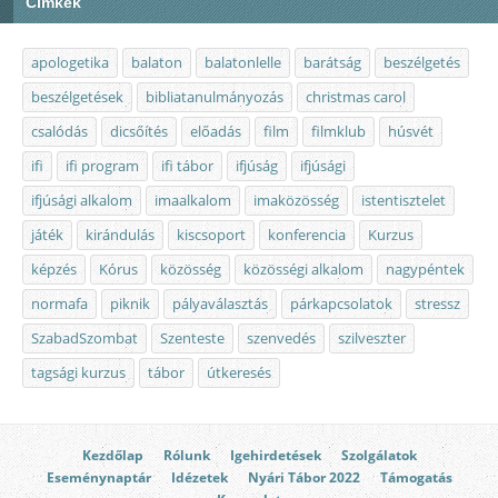
Címkék
apologetika
balaton
balatonlelle
barátság
beszélgetés
beszélgetések
bibliatanulmányozás
christmas carol
csalódás
dicsőítés
előadás
film
filmklub
húsvét
ifi
ifi program
ifi tábor
ifjúság
ifjúsági
ifjúsági alkalom
imaalkalom
imaközösség
istentisztelet
játék
kirándulás
kiscsoport
konferencia
Kurzus
képzés
Kórus
közösség
közösségi alkalom
nagypéntek
normafa
piknik
pályaválasztás
párkapcsolatok
stressz
SzabadSzombat
Szenteste
szenvedés
szilveszter
tagsági kurzus
tábor
útkeresés
Kezdőlap
Rólunk
Igehirdetések
Szolgálatok
Eseménynaptár
Idézetek
Nyári Tábor 2022
Támogatás