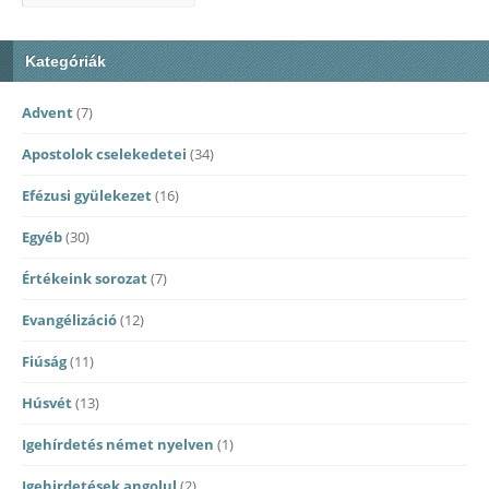
Kategóriák
Advent
(7)
Apostolok cselekedetei
(34)
Efézusi gyülekezet
(16)
Egyéb
(30)
Értékeink sorozat
(7)
Evangélizáció
(12)
Fiúság
(11)
Húsvét
(13)
Igehírdetés német nyelven
(1)
Igehirdetések angolul
(2)