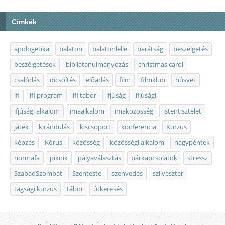
Címkék
apologetika
balaton
balatonlelle
barátság
beszélgetés
beszélgetések
bibliatanulmányozás
christmas carol
csalódás
dicsőítés
előadás
film
filmklub
húsvét
ifi
ifi program
ifi tábor
ifjúság
ifjúsági
ifjúsági alkalom
imaalkalom
imaközösség
istentisztelet
játék
kirándulás
kiscsoport
konferencia
Kurzus
képzés
Kórus
közösség
közösségi alkalom
nagypéntek
normafa
piknik
pályaválasztás
párkapcsolatok
stressz
SzabadSzombat
Szenteste
szenvedés
szilveszter
tagsági kurzus
tábor
útkeresés