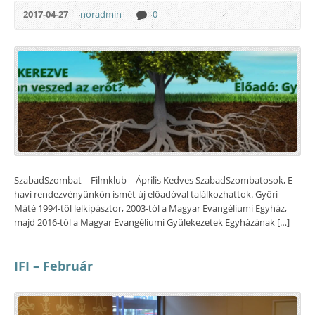
2017-04-27
noradmin
0
SzabadSzombat – Filmklub – Április Kedves SzabadSzombatosok, E
havi rendezvényünkön ismét új előadóval találkozhattok. Győri
Máté 1994-től lelkipásztor, 2003-tól a Magyar Evangéliumi Egyház,
majd 2016-tól a Magyar Evangéliumi Gyülekezetek Egyházának […]
IFI – Február