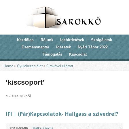
Kezdőlap
Rólunk
Igehirdetések
Szolgálatok
Eseménynaptár
Idézetek
Nyári Tábor 2022
Támogatás
Kapcsolat
Home
>
Gyülekezeti élet
>
Cimkével ellátott
‘kiscsoport’
1
–
10
a
38
-ből
IFI | (Pár)Kapcsolatok- Hallgass a szívedre!?
2018-03-06
Balkus Viola