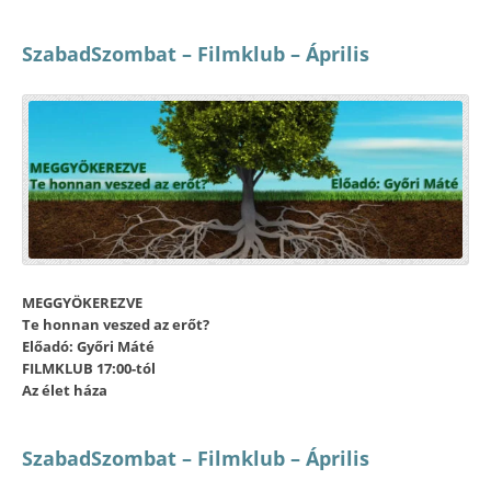
SzabadSzombat – Filmklub – Április
MEGGYÖKEREZVE
Te honnan veszed az erőt?
Előadó: Győri Máté
FILMKLUB 17:00-tól
Az élet háza
SzabadSzombat – Filmklub – Április