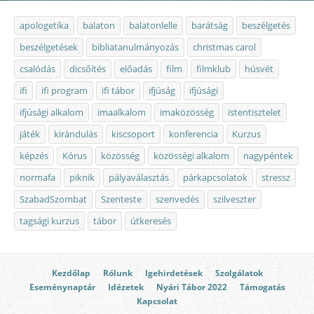
apologetika
balaton
balatonlelle
barátság
beszélgetés
beszélgetések
bibliatanulmányozás
christmas carol
csalódás
dicsőítés
előadás
film
filmklub
húsvét
ifi
ifi program
ifi tábor
ifjúság
ifjúsági
ifjúsági alkalom
imaalkalom
imaközösség
istentisztelet
játék
kirándulás
kiscsoport
konferencia
Kurzus
képzés
Kórus
közösség
közösségi alkalom
nagypéntek
normafa
piknik
pályaválasztás
párkapcsolatok
stressz
SzabadSzombat
Szenteste
szenvedés
szilveszter
tagsági kurzus
tábor
útkeresés
Kezdőlap
Rólunk
Igehirdetések
Szolgálatok
Eseménynaptár
Idézetek
Nyári Tábor 2022
Támogatás
Kapcsolat