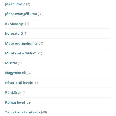
Jakab levele
(2)
János evangéliuma
(39)
Karácsony
(14)
keresztelő
(1)
Máté evangéliuma
(54)
Miről szól a Biblia?
(23)
Misszió
(1)
Nagypéntek
(3)
Péter első levele
(11)
Pünkösd
(4)
Római levél
(28)
Tematikus tanítások
(49)