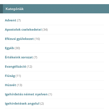
Kategóriák
Advent
(7)
Apostolok cselekedetei
(34)
Efézusi gyülekezet
(16)
Egyéb
(30)
Értékeink sorozat
(7)
Evangélizáció
(12)
Fiúság
(11)
Húsvét
(13)
Igehírdetés német nyelven
(1)
Igehirdetések angolul
(2)