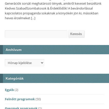
Generációk sorsát meghatározó tények, amikről keveset beszélünk
Kedves SzabadSzombatosok & Érdeklődők! A bevándorlással
kapcsolatos propaganda sokaknak a könyökén jön ki, másokban
heves érzelmeket […]
Keresés
Keresés
Archívum
Archívum
Kategóriák
Egyéb
(2)
Felnőtt programok
(50)
Gyermek programok
(1)