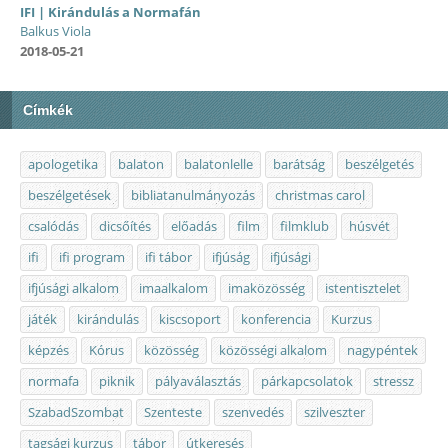
IFI | Kirándulás a Normafán
Balkus Viola
2018-05-21
Címkék
apologetika
balaton
balatonlelle
barátság
beszélgetés
beszélgetések
bibliatanulmányozás
christmas carol
csalódás
dicsőítés
előadás
film
filmklub
húsvét
ifi
ifi program
ifi tábor
ifjúság
ifjúsági
ifjúsági alkalom
imaalkalom
imaközösség
istentisztelet
játék
kirándulás
kiscsoport
konferencia
Kurzus
képzés
Kórus
közösség
közösségi alkalom
nagypéntek
normafa
piknik
pályaválasztás
párkapcsolatok
stressz
SzabadSzombat
Szenteste
szenvedés
szilveszter
tagsági kurzus
tábor
útkeresés