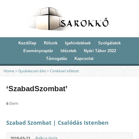
Kezdőlap
Rólunk
Igehirdetések
Szolgálatok
Eseménynaptár
Idézetek
Nyári Tábor 2022
Támogatás
Kapcsolat
Home
>
Gyülekezeti élet
>
Cimkével ellátott
‘SzabadSzombat’
6
Elem
Szabad Szombat | Csalódás Istenben
2018-03-23
Balkus Viola