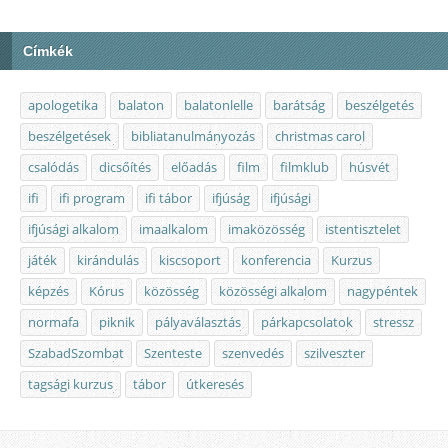
Címkék
apologetika
balaton
balatonlelle
barátság
beszélgetés
beszélgetések
bibliatanulmányozás
christmas carol
csalódás
dicsőítés
előadás
film
filmklub
húsvét
ifi
ifi program
ifi tábor
ifjúság
ifjúsági
ifjúsági alkalom
imaalkalom
imaközösség
istentisztelet
játék
kirándulás
kiscsoport
konferencia
Kurzus
képzés
Kórus
közösség
közösségi alkalom
nagypéntek
normafa
piknik
pályaválasztás
párkapcsolatok
stressz
SzabadSzombat
Szenteste
szenvedés
szilveszter
tagsági kurzus
tábor
útkeresés