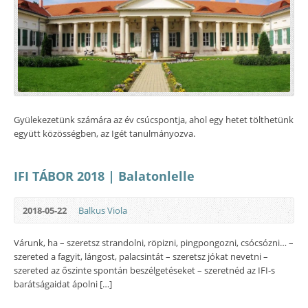
Gyülekezetünk számára az év csúcspontja, ahol egy hetet tölthetünk
együtt közösségben, az Igét tanulmányozva.
IFI TÁBOR 2018 | Balatonlelle
2018-05-22
Balkus Viola
Várunk, ha – szeretsz strandolni, röpizni, pingpongozni, csócsózni… –
szereted a fagyit, lángost, palacsintát – szeretsz jókat nevetni –
szereted az őszinte spontán beszélgetéseket – szeretnéd az IFI-s
barátságaidat ápolni […]