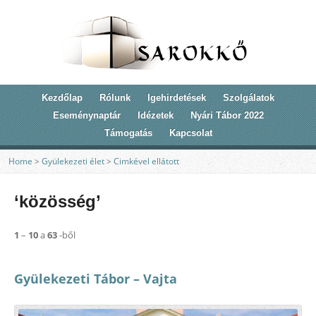
Kezdőlap
Rólunk
Igehirdetések
Szolgálatok
Eseménynaptár
Idézetek
Nyári Tábor 2022
Támogatás
Kapcsolat
Home
>
Gyülekezeti élet
>
Cimkével ellátott
‘közösség’
1
–
10
a
63
-ből
Gyülekezeti Tábor – Vajta