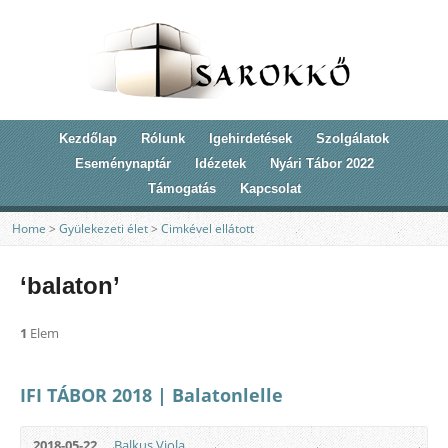
Kezdőlap
Rólunk
Igehirdetések
Szolgálatok
Eseménynaptár
Idézetek
Nyári Tábor 2022
Támogatás
Kapcsolat
Home
>
Gyülekezeti élet
>
Cimkével ellátott
‘balaton’
1
Elem
IFI TÁBOR 2018 | Balatonlelle
2018-05-22
Balkus Viola