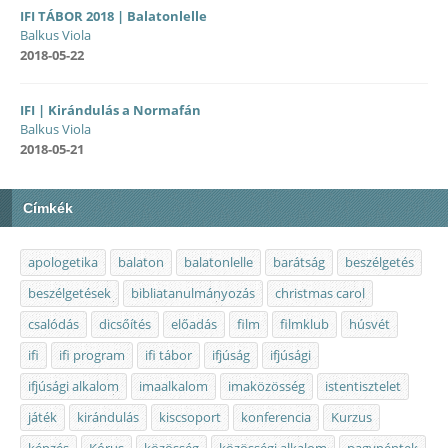
IFI TÁBOR 2018 | Balatonlelle
Balkus Viola
2018-05-22
IFI | Kirándulás a Normafán
Balkus Viola
2018-05-21
Címkék
apologetika
balaton
balatonlelle
barátság
beszélgetés
beszélgetések
bibliatanulmányozás
christmas carol
csalódás
dicsőítés
előadás
film
filmklub
húsvét
ifi
ifi program
ifi tábor
ifjúság
ifjúsági
ifjúsági alkalom
imaalkalom
imaközösség
istentisztelet
játék
kirándulás
kiscsoport
konferencia
Kurzus
képzés
Kórus
közösség
közösségi alkalom
nagypéntek