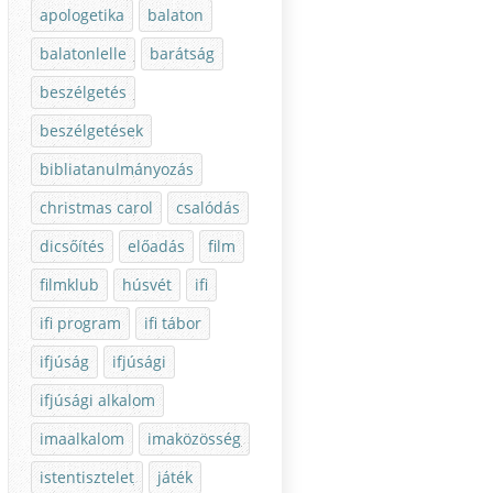
apologetika
balaton
balatonlelle
barátság
beszélgetés
beszélgetések
bibliatanulmányozás
christmas carol
csalódás
dicsőítés
előadás
film
filmklub
húsvét
ifi
ifi program
ifi tábor
ifjúság
ifjúsági
ifjúsági alkalom
imaalkalom
imaközösség
istentisztelet
játék