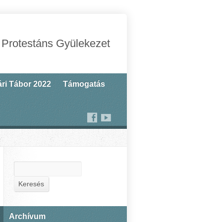
 Protestáns Gyülekezet
ri Tábor 2022
Támogatás
Keresés
Keresés
Archívum