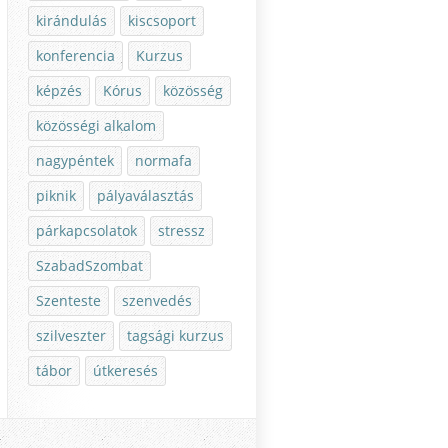
kirándulás
kiscsoport
konferencia
Kurzus
képzés
Kórus
közösség
közösségi alkalom
nagypéntek
normafa
piknik
pályaválasztás
párkapcsolatok
stressz
SzabadSzombat
Szenteste
szenvedés
szilveszter
tagsági kurzus
tábor
útkeresés