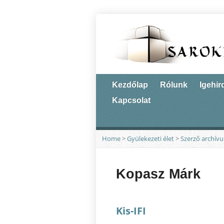
Kezdőlap
Rólunk
Igehir
Kapcsolat
Home
>
Gyülekezeti élet
>
Szerző archív
Kopasz Márk
Kis-IFI