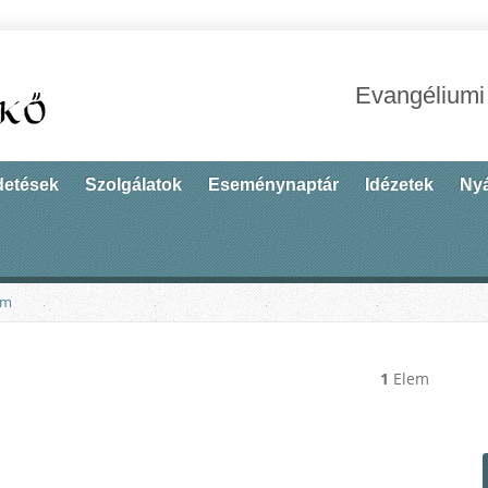
Evangéliumi
detések
Szolgálatok
Eseménynaptár
Idézetek
Nyá
um
1
Elem