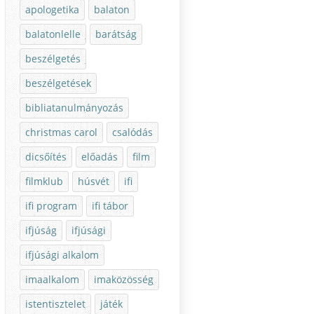
apologetika
balaton
balatonlelle
barátság
beszélgetés
beszélgetések
bibliatanulmányozás
christmas carol
csalódás
dicsőítés
előadás
film
filmklub
húsvét
ifi
ifi program
ifi tábor
ifjúság
ifjúsági
ifjúsági alkalom
imaalkalom
imaközösség
istentisztelet
játék