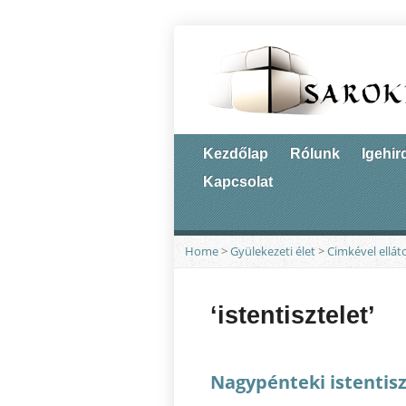
Kezdőlap
Rólunk
Igehir
Kapcsolat
Home
>
Gyülekezeti élet
>
Cimkével ellát
‘istentisztelet’
Nagypénteki istentisz