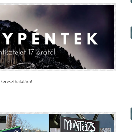
kereszthalálára!