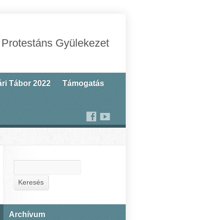
 Protestáns Gyülekezet
ri Tábor 2022
Támogatás
Keresés
Keresés
Archívum