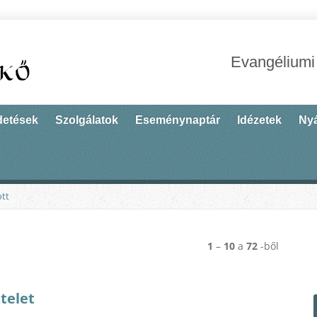
Evangéliumi
detések
Szolgálatok
Eseménynaptár
Idézetek
Nyá
ott
1
–
10
a
72
-ből
telet