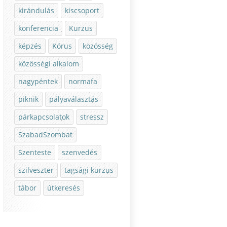
kirándulás
kiscsoport
konferencia
Kurzus
képzés
Kórus
közösség
közösségi alkalom
nagypéntek
normafa
piknik
pályaválasztás
párkapcsolatok
stressz
SzabadSzombat
Szenteste
szenvedés
szilveszter
tagsági kurzus
tábor
útkeresés