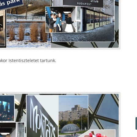
or Istentiszteletet tartunk.