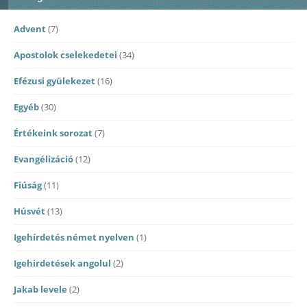
Advent
(7)
Apostolok cselekedetei
(34)
Efézusi gyülekezet
(16)
Egyéb
(30)
Értékeink sorozat
(7)
Evangélizáció
(12)
Fiúság
(11)
Húsvét
(13)
Igehírdetés német nyelven
(1)
Igehirdetések angolul
(2)
Jakab levele
(2)