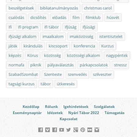
beszélgetések
bibliatanulmányozás
christmas carol
csalódás
dicsőítés
előadás
film
filmklub
húsvét
ifi
ifi program
ifi tábor
ifjúság
ifjúsági
ifjúsági alkalom
imaalkalom
imaközösség
istentisztelet
játék
kirándulás
kiscsoport
konferencia
Kurzus
képzés
Kórus
közösség
közösségi alkalom
nagypéntek
normafa
piknik
pályaválasztás
párkapcsolatok
stressz
SzabadSzombat
Szenteste
szenvedés
szilveszter
tagsági kurzus
tábor
útkeresés
Kezdőlap
Rólunk
Igehirdetések
Szolgálatok
Eseménynaptár
Idézetek
Nyári Tábor 2022
Támogatás
Kapcsolat