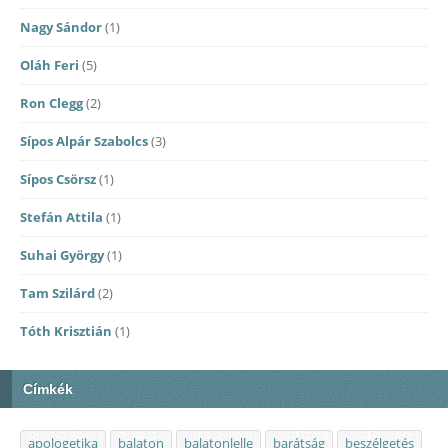
Nagy Sándor
(1)
Oláh Feri
(5)
Ron Clegg
(2)
Sípos Alpár Szabolcs
(3)
Sípos Csörsz
(1)
Stefán Attila
(1)
Suhai György
(1)
Tam Szilárd
(2)
Tóth Krisztián
(1)
Címkék
apologetika
balaton
balatonlelle
barátság
beszélgetés