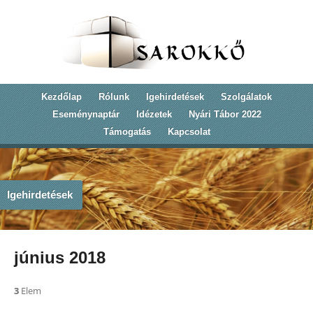
Kezdőlap
Rólunk
Igehirdetések
Szolgálatok
Eseménynaptár
Idézetek
Nyári Tábor 2022
Támogatás
Kapcsolat
Igehirdetések
június 2018
3
Elem