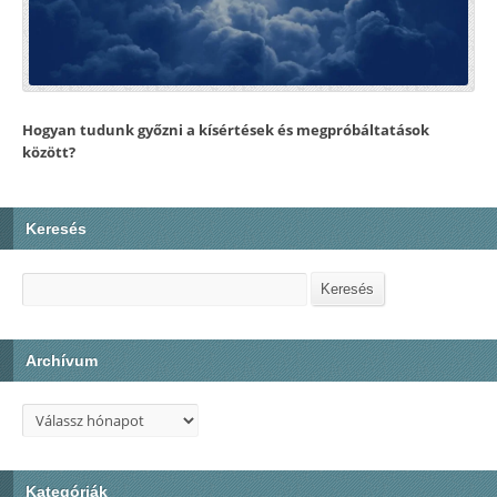
Hogyan tudunk győzni a kísértések és megpróbáltatások
között?
Keresés
Keresés
Keresés
Archívum
Kategóriák