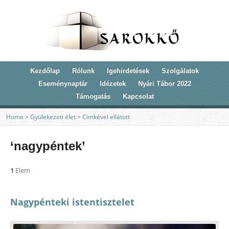
Kezdőlap
Rólunk
Igehirdetések
Szolgálatok
Eseménynaptár
Idézetek
Nyári Tábor 2022
Támogatás
Kapcsolat
Home
>
Gyülekezeti élet
>
Cimkével ellátott
‘nagypéntek’
1
Elem
Nagypénteki istentisztelet