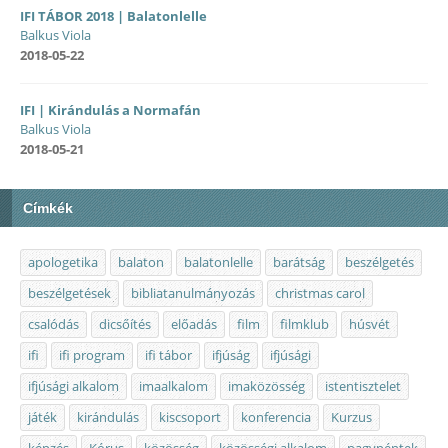
IFI TÁBOR 2018 | Balatonlelle
Balkus Viola
2018-05-22
IFI | Kirándulás a Normafán
Balkus Viola
2018-05-21
Címkék
apologetika
balaton
balatonlelle
barátság
beszélgetés
beszélgetések
bibliatanulmányozás
christmas carol
csalódás
dicsőítés
előadás
film
filmklub
húsvét
ifi
ifi program
ifi tábor
ifjúság
ifjúsági
ifjúsági alkalom
imaalkalom
imaközösség
istentisztelet
játék
kirándulás
kiscsoport
konferencia
Kurzus
képzés
Kórus
közösség
közösségi alkalom
nagypéntek