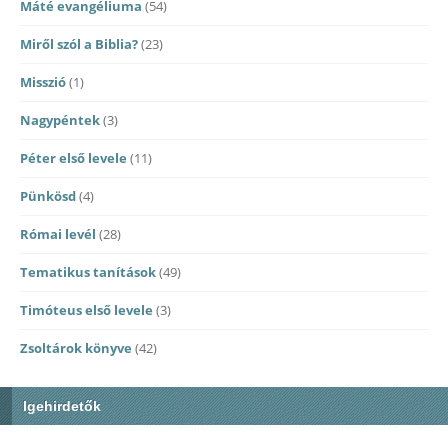
Máté evangéliuma
(54)
Miről szól a Biblia?
(23)
Misszió
(1)
Nagypéntek
(3)
Péter első levele
(11)
Pünkösd
(4)
Római levél
(28)
Tematikus tanítások
(49)
Timóteus első levele
(3)
Zsoltárok könyve
(42)
Igehirdetők