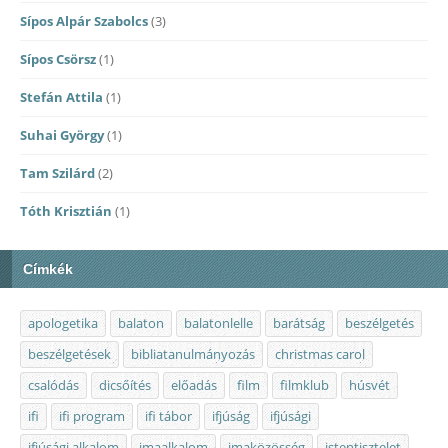
Sípos Alpár Szabolcs
(3)
Sípos Csörsz
(1)
Stefán Attila
(1)
Suhai György
(1)
Tam Szilárd
(2)
Tóth Krisztián
(1)
Címkék
apologetika
balaton
balatonlelle
barátság
beszélgetés
beszélgetések
bibliatanulmányozás
christmas carol
csalódás
dicsőítés
előadás
film
filmklub
húsvét
ifi
ifi program
ifi tábor
ifjúság
ifjúsági
ifjúsági alkalom
imaalkalom
imaközösség
istentisztelet