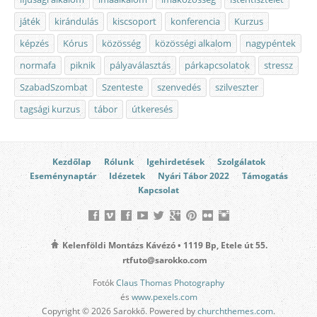
játék
kirándulás
kiscsoport
konferencia
Kurzus
képzés
Kórus
közösség
közösségi alkalom
nagypéntek
normafa
piknik
pályaválasztás
párkapcsolatok
stressz
SzabadSzombat
Szenteste
szenvedés
szilveszter
tagsági kurzus
tábor
útkeresés
Kezdőlap
Rólunk
Igehirdetések
Szolgálatok
Eseménynaptár
Idézetek
Nyári Tábor 2022
Támogatás
Kapcsolat
Kelenföldi Montázs Kávézó • 1119 Bp, Etele út 55.
rtfuto@sarokko.com
Fotók
Claus Thomas Photography
és
www.pexels.com
Copyright © 2026 Sarokkő. Powered by
churchthemes.com
.