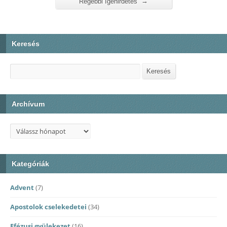
→
Régebbi Igehirdetés
Keresés
Keresés
Keresés
Archívum
Kategóriák
Advent
(7)
Apostolok cselekedetei
(34)
Efézusi gyülekezet
(16)