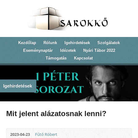
Kezdőlap
Rólunk
Igehirdetések
Szolgálatok
Eseménynaptár
Idézetek
Nyári Tábor 2022
Támogatás
Kapcsolat
Igehirdetések
Mit jelent alázatosnak lenni?
2023-04-23
Fűtő Róbert