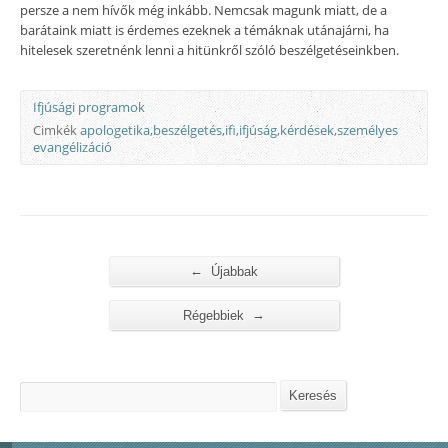
persze a nem hívők még inkább. Nemcsak magunk miatt, de a
barátaink miatt is érdemes ezeknek a témáknak utánajárni, ha
hitelesek szeretnénk lenni a hitünkről szóló beszélgetéseinkben.
Ifjúsági programok
Cimkék
apologetika
,
beszélgetés
,
ifi
,
ifjúság
,
kérdések
,
személyes
evangélizáció
←
Újabbak
→
Régebbiek
Keresés
Keresés