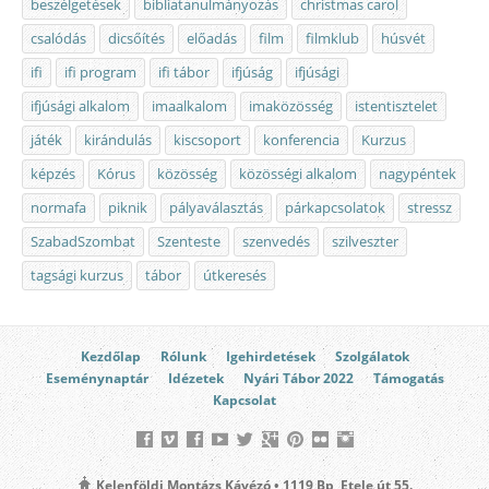
beszélgetések
bibliatanulmányozás
christmas carol
csalódás
dicsőítés
előadás
film
filmklub
húsvét
ifi
ifi program
ifi tábor
ifjúság
ifjúsági
ifjúsági alkalom
imaalkalom
imaközösség
istentisztelet
játék
kirándulás
kiscsoport
konferencia
Kurzus
képzés
Kórus
közösség
közösségi alkalom
nagypéntek
normafa
piknik
pályaválasztás
párkapcsolatok
stressz
SzabadSzombat
Szenteste
szenvedés
szilveszter
tagsági kurzus
tábor
útkeresés
Kezdőlap
Rólunk
Igehirdetések
Szolgálatok
Eseménynaptár
Idézetek
Nyári Tábor 2022
Támogatás
Kapcsolat
Kelenföldi Montázs Kávézó • 1119 Bp, Etele út 55.