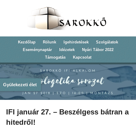
Kezdőlap
Rólunk
Igehirdetések
Szolgálatok
Eseménynaptár
Idézetek
Nyári Tábor 2022
Támogatás
Kapcsolat
Gyülekezeti élet
IFI január 27. – Beszélgess bátran a
hitedről!